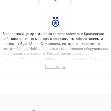
В сервисном центре krd.nokia-remont-center.ru в Краснодаре
работают опытные мастера с профильным образованием и
стажем от 5 до 12 лет. Они специализируются на ремонте
техники бренда Nokia, используют современное оборудование
и оригинальные запчасти. Каждый инженер регулярно
проходит обучение и сертификацию, что позволяет быстро и
точноdiagnostikировать поломки и восстанавливать технику с
Развернуть
сохранением гарантии до 3 лет. Наши мастера решают
сложные случаи: от замены матриц и материнских плат до
ремонта после залития и восстановления данных. Благодаря
высокой квалификации и ответственному подходу клиенты
получают быстрый, качественный ремонт и понятные
объяснения по результатам диагностики.