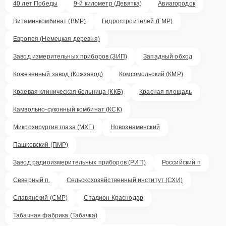
40 лет Победы
9-й километр (Девятка)
Авиагородок
Витаминкомбинат (ВМР)
Гидростроителей (ГМР)
Европея (Немецкая деревня)
Завод измерительных приборов (ЗИП)
Западный обход
Кожевенный завод (Кожзавод)
Комсомольский (КМР)
Краевая клиническая больница (ККБ)
Красная площадь
Камвольно-суконный комбинат (КСК)
Микрохирургия глаза (МХГ)
Новознаменский
Пашковский (ПМР)
Завод радиоизмерительных приборов (РИП)
Российский п
Северный п.
Сельскохозяйственный институт (СХИ)
Славянский (СМР)
Стадион Краснодар
Табачная фабрика (Табачка)