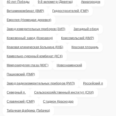
40 лет Победы
9-й километр (Девятка)
Авиагородок
Витаминкомбинат (ВМР)
Гидростроителей (ГМР)
Европея (Немецкая деревня)
Завод измерительных приборов (ЗИП)
Западный обход
Кожевенный завод (Кожзавод)
Комсомольский (КМР)
Краевая клиническая больница (ККБ)
Красная площадь
Камвольно-суконный комбинат (КСК)
Микрохирургия глаза (МХГ)
Новознаменский
Пашковский (ПМР)
Завод радиоизмерительных приборов (РИП)
Российский п
Северный п.
Сельскохозяйственный институт (СХИ)
Славянский (СМР)
Стадион Краснодар
Табачная фабрика (Табачка)