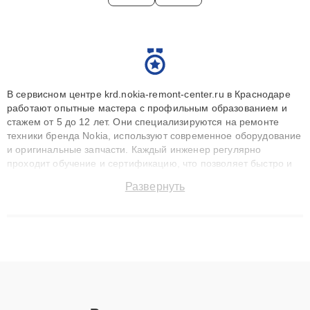
В сервисном центре krd.nokia-remont-center.ru в Краснодаре
работают опытные мастера с профильным образованием и
стажем от 5 до 12 лет. Они специализируются на ремонте
техники бренда Nokia, используют современное оборудование
и оригинальные запчасти. Каждый инженер регулярно
проходит обучение и сертификацию, что позволяет быстро и
точноdiagnostikировать поломки и восстанавливать технику с
Развернуть
сохранением гарантии до 3 лет. Наши мастера решают
сложные случаи: от замены матриц и материнских плат до
ремонта после залития и восстановления данных. Благодаря
высокой квалификации и ответственному подходу клиенты
получают быстрый, качественный ремонт и понятные
объяснения по результатам диагностики.