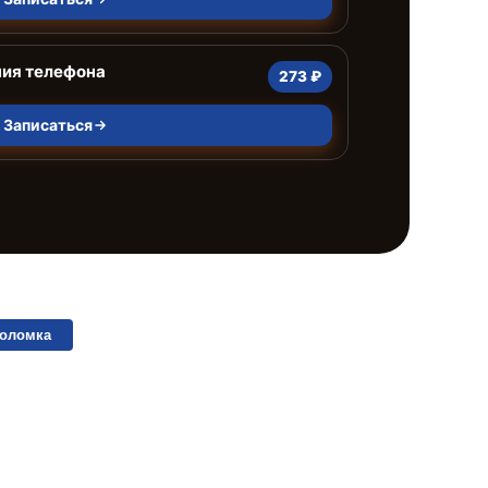
ния телефона
273 ₽
Записаться
поломка