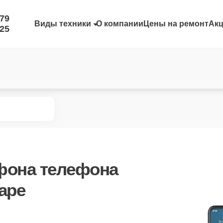
-79
Виды техники
О компании
Цены на ремонт
Ак
-25
фона телефона
даре