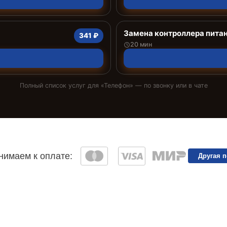
Замена контроллера пита
341 ₽
20 мин
Полный список услуг для «
Телефон
» — по звонку или в чате
имаем к оплате:
Другая 