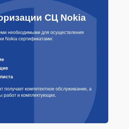
оризации СЦ Nokia
еми необходимыми для осуществления
ки Nokia сертификатами:
ие
щие
алиста
т получает компетентное обслуживание, а
ды работ и комплектующих.