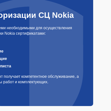
оризации СЦ Nokia
еми необходимыми для осуществления
ки Nokia сертификатами:
ие
щие
алиста
т получает компетентное обслуживание, а
ды работ и комплектующих.