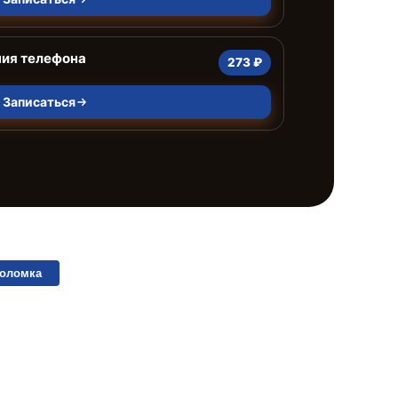
ния телефона
273 ₽
Записаться
поломка