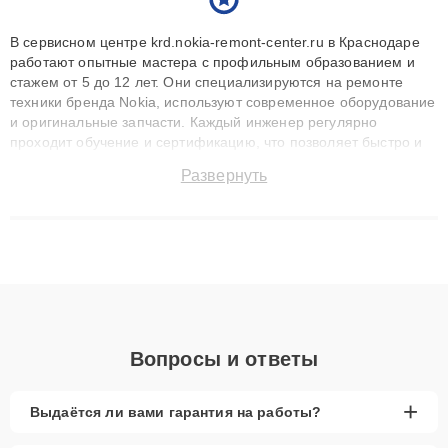
В сервисном центре krd.nokia-remont-center.ru в Краснодаре
работают опытные мастера с профильным образованием и
стажем от 5 до 12 лет. Они специализируются на ремонте
техники бренда Nokia, используют современное оборудование
и оригинальные запчасти. Каждый инженер регулярно
проходит обучение и сертификацию, что позволяет быстро и
точноdiagnostikировать поломки и восстанавливать технику с
Развернуть
сохранением гарантии до 3 лет. Наши мастера решают
сложные случаи: от замены матриц и материнских плат до
ремонта после залития и восстановления данных. Благодаря
высокой квалификации и ответственному подходу клиенты
получают быстрый, качественный ремонт и понятные
объяснения по результатам диагностики.
Вопросы и ответы
+
Выдаётся ли вами гарантия на работы?