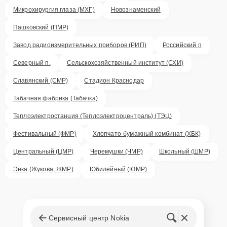
Микрохирургия глаза (МХГ)
Новознаменский
Пашковский (ПМР)
Завод радиоизмерительных приборов (РИП)
Российский п
Северный п.
Сельскохозяйственный институт (СХИ)
Славянский (СМР)
Стадион Краснодар
Табачная фабрика (Табачка)
Теплоэлектростанция (Теплоэлектроцентраль) (ТЭЦ)
Фестивальный (ФМР)
Хлопчато-бумажный комбинат (ХБК)
Центральный (ЦМР)
Черемушки (ЧМР)
Школьный (ШМР)
Энка (Жукова, ЖМР)
Юбилейный (ЮМР)
Сервисный центр Nokia