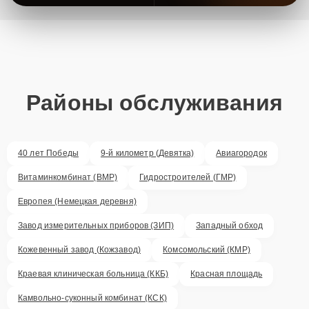
Районы обслуживания
40 лет Победы
9-й километр (Девятка)
Авиагородок
Витаминкомбинат (ВМР)
Гидростроителей (ГМР)
Европея (Немецкая деревня)
Завод измерительных приборов (ЗИП)
Западный обход
Кожевенный завод (Кожзавод)
Комсомольский (КМР)
Краевая клиническая больница (ККБ)
Красная площадь
Камвольно-суконный комбинат (КСК)