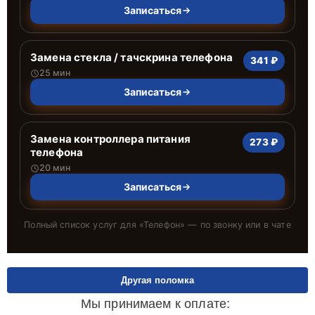
Записаться
Замена стекла / тачскрина телефона
341 ₽
25 мин
Записаться
Замена контроллера питания
273 ₽
телефона
20 мин
Записаться
Полный список услуг для «
Телефон
» — по звонку или в чате
Другая поломка
Мы принимаем к оплате: