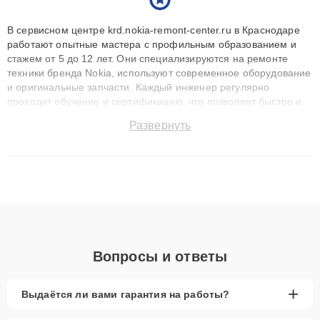
В сервисном центре krd.nokia-remont-center.ru в Краснодаре
работают опытные мастера с профильным образованием и
стажем от 5 до 12 лет. Они специализируются на ремонте
техники бренда Nokia, используют современное оборудование
и оригинальные запчасти. Каждый инженер регулярно
проходит обучение и сертификацию, что позволяет быстро и
точноdiagnostikировать поломки и восстанавливать технику с
Развернуть
сохранением гарантии до 3 лет. Наши мастера решают
сложные случаи: от замены матриц и материнских плат до
ремонта после залития и восстановления данных. Благодаря
высокой квалификации и ответственному подходу клиенты
получают быстрый, качественный ремонт и понятные
объяснения по результатам диагностики.
Вопросы и ответы
+
Выдаётся ли вами гарантия на работы?