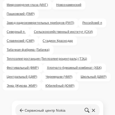
Микрохирургия глаза (МХГ)
Новознаменский
Пашковский (ПМР)
Завод радиоизмерительных приборов (РИП)
Российский п
Северный п.
Сельскохозяйственный институт (СХИ)
Славянский (СМР)
Стадион Краснодар
Табачная фабрика (Табачка)
Теплоэлектростанция (Теплоэлектроцентраль) (ТЭЦ)
Фестивальный (ФМР)
Хлопчато-бумажный комбинат (ХБК)
Центральный (ЦМР)
Черемушки (ЧМР)
Школьный (ШМР)
Энка (Жукова, ЖМР)
Юбилейный (ЮМР)
Сервисный центр Nokia