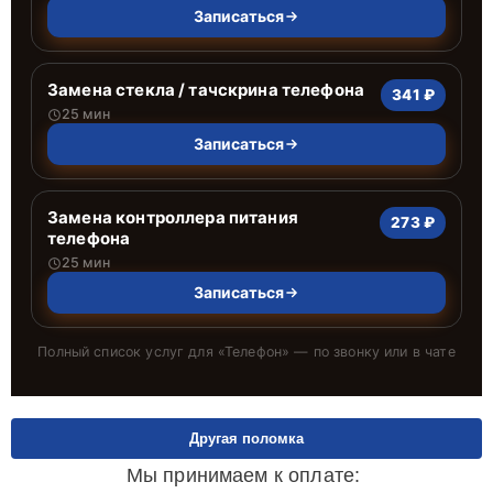
Записаться
Замена стекла / тачскрина телефона
341 ₽
25 мин
Записаться
Замена контроллера питания
273 ₽
телефона
25 мин
Записаться
Полный список услуг для «
Телефон
» — по звонку или в чате
Другая поломка
Мы принимаем к оплате: