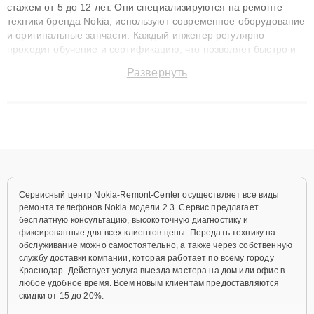
стажем от 5 до 12 лет. Они специализируются на ремонте
техники бренда Nokia, используют современное оборудование
и оригинальные запчасти. Каждый инженер регулярно
проходит обучение и сертификацию, что позволяет быстро и
точноdiagnostikировать поломки и восстанавливать технику с
Развернуть
сохранением гарантии до 3 лет. Наши мастера решают
сложные случаи: от замены матриц и материнских плат до
ремонта после залития и восстановления данных. Благодаря
высокой квалификации и ответственному подходу клиенты
получают быстрый, качественный ремонт и понятные
объяснения по результатам диагностики.
Сервисный центр Nokia-Remont-Center осуществляет все виды
ремонта телефонов Nokia модели 2.3. Сервис предлагает
бесплатную консультацию, высокоточную диагностику и
фиксированные для всех клиентов цены. Передать технику на
обслуживание можно самостоятельно, а также через собственную
службу доставки компании, которая работает по всему городу
Краснодар. Действует услуга выезда мастера на дом или офис в
любое удобное время. Всем новым клиентам предоставляются
скидки от 15 до 20%.