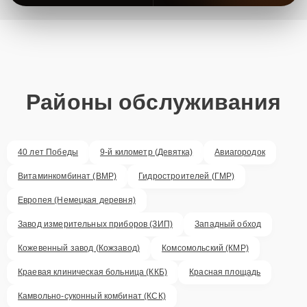
Районы обслуживания
40 лет Победы
9-й километр (Девятка)
Авиагородок
Витаминкомбинат (ВМР)
Гидростроителей (ГМР)
Европея (Немецкая деревня)
Завод измерительных приборов (ЗИП)
Западный обход
Кожевенный завод (Кожзавод)
Комсомольский (КМР)
Краевая клиническая больница (ККБ)
Красная площадь
Камвольно-суконный комбинат (КСК)