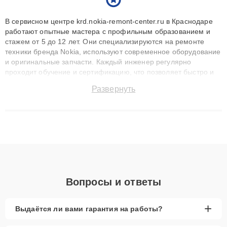
В сервисном центре krd.nokia-remont-center.ru в Краснодаре
работают опытные мастера с профильным образованием и
стажем от 5 до 12 лет. Они специализируются на ремонте
техники бренда Nokia, используют современное оборудование
и оригинальные запчасти. Каждый инженер регулярно
проходит обучение и сертификацию, что позволяет быстро и
точноdiagnostikировать поломки и восстанавливать технику с
Развернуть
сохранением гарантии до 3 лет. Наши мастера решают
сложные случаи: от замены матриц и материнских плат до
ремонта после залития и восстановления данных. Благодаря
высокой квалификации и ответственному подходу клиенты
получают быстрый, качественный ремонт и понятные
объяснения по результатам диагностики.
Вопросы и ответы
+
Выдаётся ли вами гарантия на работы?