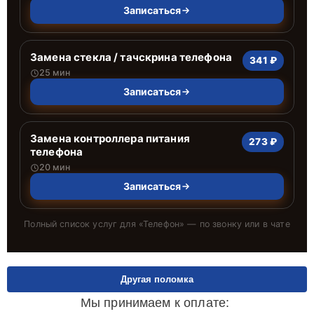
Записаться
Замена стекла / тачскрина телефона
341 ₽
25 мин
Записаться
Замена контроллера питания
273 ₽
телефона
20 мин
Записаться
Полный список услуг для «
Телефон
» — по звонку или в чате
Другая поломка
Мы принимаем к оплате: