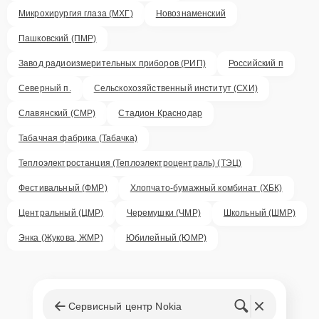
Микрохирургия глаза (МХГ)
Новознаменский
Пашковский (ПМР)
Завод радиоизмерительных приборов (РИП)
Российский п
Северный п.
Сельскохозяйственный институт (СХИ)
Славянский (СМР)
Стадион Краснодар
Табачная фабрика (Табачка)
Теплоэлектростанция (Теплоэлектроцентраль) (ТЭЦ)
Фестивальный (ФМР)
Хлопчато-бумажный комбинат (ХБК)
Центральный (ЦМР)
Черемушки (ЧМР)
Школьный (ШМР)
Энка (Жукова, ЖМР)
Юбилейный (ЮМР)
Сервисный центр Nokia