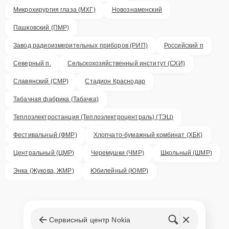
Микрохирургия глаза (МХГ)
Новознаменский
Пашковский (ПМР)
Завод радиоизмерительных приборов (РИП)
Российский п
Северный п.
Сельскохозяйственный институт (СХИ)
Славянский (СМР)
Стадион Краснодар
Табачная фабрика (Табачка)
Теплоэлектростанция (Теплоэлектроцентраль) (ТЭЦ)
Фестивальный (ФМР)
Хлопчато-бумажный комбинат (ХБК)
Центральный (ЦМР)
Черемушки (ЧМР)
Школьный (ШМР)
Энка (Жукова, ЖМР)
Юбилейный (ЮМР)
Сервисный центр Nokia