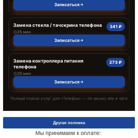
Записаться
Замена стекла / тачскрина телефона
341 ₽
25 мин
Записаться
Замена контроллера питания
273 ₽
телефона
25 мин
Записаться
Полный список услуг для «
Телефон
» — по звонку или в чате
Другая поломка
Мы принимаем к оплате: