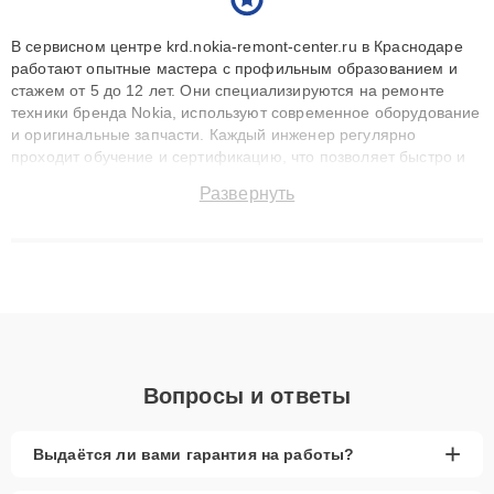
В сервисном центре krd.nokia-remont-center.ru в Краснодаре
работают опытные мастера с профильным образованием и
стажем от 5 до 12 лет. Они специализируются на ремонте
техники бренда Nokia, используют современное оборудование
и оригинальные запчасти. Каждый инженер регулярно
проходит обучение и сертификацию, что позволяет быстро и
точноdiagnostikировать поломки и восстанавливать технику с
Развернуть
сохранением гарантии до 3 лет. Наши мастера решают
сложные случаи: от замены матриц и материнских плат до
ремонта после залития и восстановления данных. Благодаря
высокой квалификации и ответственному подходу клиенты
получают быстрый, качественный ремонт и понятные
объяснения по результатам диагностики.
Вопросы и ответы
+
Выдаётся ли вами гарантия на работы?