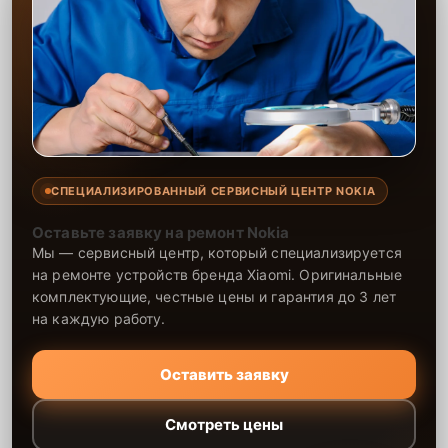
Сервисный центр предлагает услуги по замене шлейфов с
гарантией качества. Наши специалисты выполняют замену
быстро и надёжно, используя только проверенные запчасти. Мы
обеспечиваем длительную и стабильную работу вашего планшета
после проведения ремонта, гарантируя высокое качество
предоставляемых услуг.
СПЕЦИАЛИЗИРОВАННЫЙ СЕРВИСНЫЙ ЦЕНТР NOKIA
Оставьте заявку на ремонт Nokia
Мы — сервисный центр, который специализируется
на ремонте устройств бренда Xiaomi. Оригинальные
комплектующие, честные цены и гарантия до 3 лет
на каждую работу.
Оставить заявку
Смотреть цены