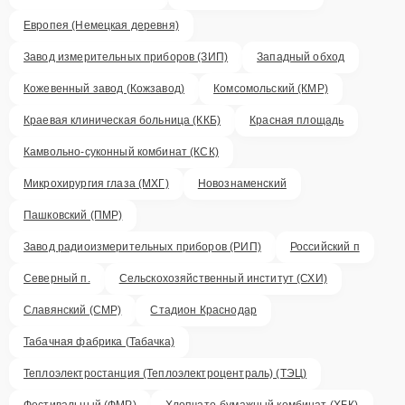
Европея (Немецкая деревня)
Завод измерительных приборов (ЗИП)
Западный обход
Кожевенный завод (Кожзавод)
Комсомольский (КМР)
Краевая клиническая больница (ККБ)
Красная площадь
Камвольно-суконный комбинат (КСК)
Микрохирургия глаза (МХГ)
Новознаменский
Пашковский (ПМР)
Завод радиоизмерительных приборов (РИП)
Российский п
Северный п.
Сельскохозяйственный институт (СХИ)
Славянский (СМР)
Стадион Краснодар
Табачная фабрика (Табачка)
Теплоэлектростанция (Теплоэлектроцентраль) (ТЭЦ)
Фестивальный (ФМР)
Хлопчато-бумажный комбинат (ХБК)