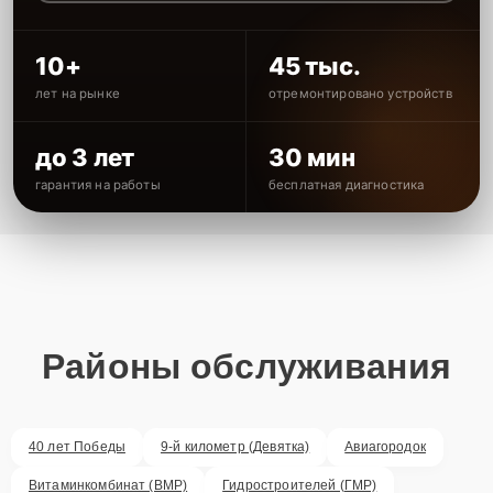
10+
45 тыс.
лет на рынке
отремонтировано устройств
до 3 лет
30 мин
гарантия на работы
бесплатная диагностика
Районы обслуживания
40 лет Победы
9-й километр (Девятка)
Авиагородок
Витаминкомбинат (ВМР)
Гидростроителей (ГМР)