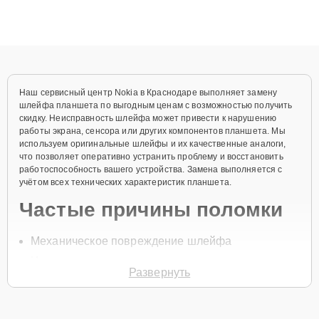
ремонта после залития и восстановления данных. Благодаря
высокой квалификации и ответственному подходу клиенты
получают быстрый, качественный ремонт и понятные
объяснения по результатам диагностики.
Наш сервисный центр Nokia в Краснодаре выполняет замену
шлейфа планшета по выгодным ценам с возможностью получить
скидку. Неисправность шлейфа может привести к нарушению
работы экрана, сенсора или других компонентов планшета. Мы
используем оригинальные шлейфы и их качественные аналоги,
что позволяет оперативно устранить проблему и восстановить
работоспособность вашего устройства. Замена выполняется с
учётом всех технических характеристик планшета.
Частые причины поломки
Механическое повреждение шлейфа
Износ контактов
Развернуть
Неправильная эксплуатация устройства
Проблемы с подключением компонентов