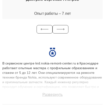
Опыт работы – 7 лет
В сервисном центре krd.nokia-remont-center.ru в Краснодаре
работают опытные мастера с профильным образованием и
стажем от 5 до 12 лет. Они специализируются на ремонте
техники бренда Nokia, используют современное оборудование
и оригинальные запчасти. Каждый инженер регулярно
проходит обучение и сертификацию, что позволяет быстро и
точноdiagnostikировать поломки и восстанавливать технику с
Развернуть
сохранением гарантии до 3 лет. Наши мастера решают
сложные случаи: от замены матриц и материнских плат до